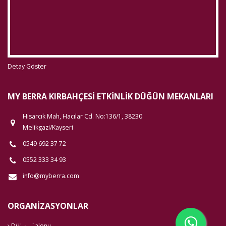
Detay Göster
MY BERRA KIRBAHÇESI ETKINLIK DÜĞÜN MEKANLARI
Hisarcık Mah, Hacılar Cd. No:136/1, 38230
Melikgazi/Kayseri
0549 692 37 72
0552 333 34 93‬
info@myberra.com
ORGANIZASYONLAR
Düğün Salonu