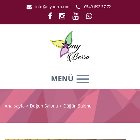
info@myberra.com
0549 692 37 72
MENÜ
Ana sayfa
>
Düğün Salonu
>
Düğün Salonu